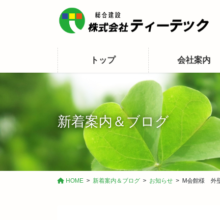
コ
ナ
ン
ビ
テ
ゲ
ン
ー
ツ
シ
トップ
会社案内
に
ョ
移
ン
動
に
移
動
新着案内＆ブログ
HOME
新着案内＆ブログ
お知らせ
M会館様 外